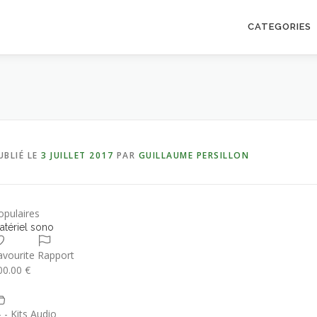
CATEGORIES
UBLIÉ LE
3 JUILLET 2017
PAR
GUILLAUME PERSILLON
opulaires
atériel sono
avourite
Rapport
00.00 €
- - Kits Audio