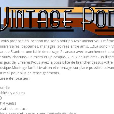
e vous propose en location ma sono pour pouvoir animer vous même v
anniversaires, baptêmes, mariages, soirées entre amis, …)La sono « 
arque Stanton- une table de mixage 2 canaux avec branchement casq
e 500W chacune- un micro et un casque- 2 jeux de lumières- un dispa
es jeux de lumières)Vous avez la possibilité de brancher dessus votre
usique.Montage facile.Livraison et montage sur place possible suivan
ar mail pour plus de renseignements.
urée de location
ournée
blié il y a 9 ans
414 vue(s)
etails du contact
 les places sud, 33920, Saint-Christoly-de-Blaye