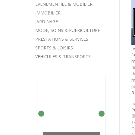
EVENEMENTIEL & MOBILIER
IMMOBILIER
JARDINAGE
MODE, SOINS & PUERICULTURE
PRESTATIONS & SERVICES
SPORTS & LOISIRS
J
(
VEHICULES & TRANSPORTS
m
d
d
m
p
D
J
Pu
1
BARRES DE TOIT À FIXER
BARRE DE TOIT
D
VOITURE MONOSPACE
COMPRESSEUR DE
ADAPTABLE SUR
SUR BARRES
CHARGEUR
8