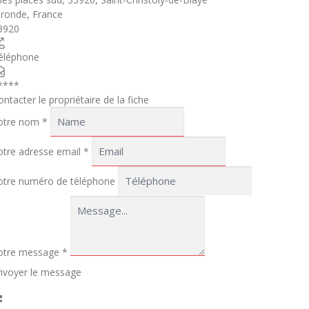
ironde
,
France
3920
éléphone
****
ontacter le propriétaire de la fiche
otre nom
*
otre adresse email
*
otre numéro de téléphone
otre message
*
nvoyer le message