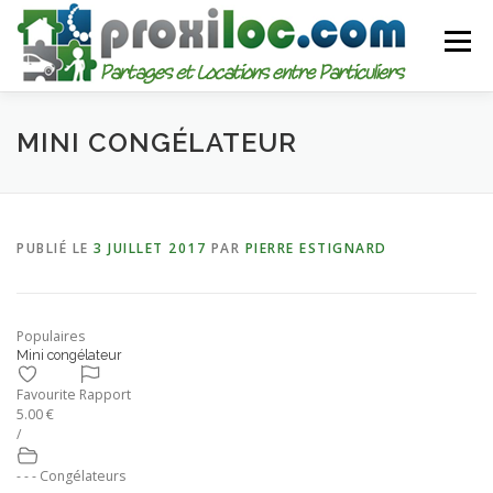
Aller
au
Menu
contenu
CATEGORIES
AJOUTER UNE ANNONCE
MINI CONGÉLATEUR
MON COMPTE
PUBLIÉ LE
3 JUILLET 2017
PAR
PIERRE ESTIGNARD
Populaires
Mini congélateur
Favourite
Rapport
5.00 €
/
- - - Congélateurs