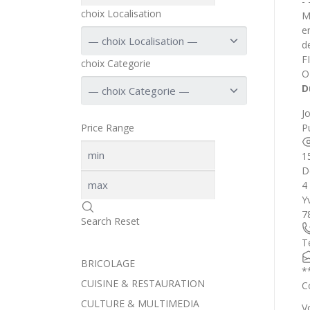
- 
choix Localisation
M
e
d
F
choix Categorie
O
D
J
Pu
Price Range
1
D
4
Y
7
Search
Reset
T
BRICOLAGE
*
CUISINE & RESTAURATION
C
CULTURE & MULTIMEDIA
V