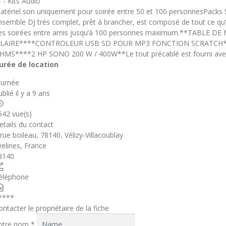
- - Kits Audio
atériel son uniquement pour soirée entre 50 et 100 personnesPacks
nsemble DJ très complet, prêt à brancher, est composé de tout ce qu’i
es soirées entre amis jusqu’à 100 personnes maximum.**TABLE D
ILAIRE****CONTROLEUR USB SD POUR MP3 FONCTION SCRATCH**
HMS****2 HP SONO 200 W / 400W**Le tout précablé est fourni avec 
urée de location
ournée
blié il y a 9 ans
542 vue(s)
etails du contact
 rue boileau, 78140, Vélizy-Villacoublay
velines
,
France
8140
éléphone
****
ontacter le propriétaire de la fiche
otre nom
*