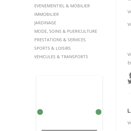
EVENEMENTIEL & MOBILIER
V
IMMOBILIER
JARDINAGE
V
MODE, SOINS & PUERICULTURE
PRESTATIONS & SERVICES
SPORTS & LOISIRS
V
VEHICULES & TRANSPORTS
E
V
BARRES DE TOIT À FIXER
BARRE DE TOIT
VOITURE MONOSPACE
COMPRESSEUR DE
ADAPTABLE SUR
SUR BARRES
CHARGEUR