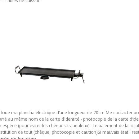
 - - Tables de cuisson
e loue ma plancha électrique d’une longueur de 70cm.Me contacter pour 
arré au même nom de la carte d’identité.- photocopie de la carte d’i
n espèce (pour éviter les chèques frauduleux)- Le paiement de la locat
estitution de tout.(chèque, photocopie et caution)Si mauvais état : rest
urée de location