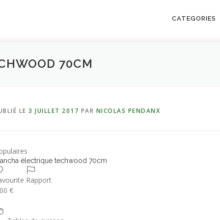
CATEGORIES
ECHWOOD 70CM
UBLIÉ LE
3 JUILLET 2017
PAR
NICOLAS PENDANX
opulaires
lancha électrique techwood 70cm
avourite
Rapport
.00 €