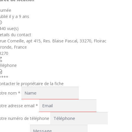
ournée
blié il y a 9 ans
440 vue(s)
etails du contact
 rue Corneille, apt 415, Res. Blaise Pascal, 33270, Floirac
ironde
,
France
3270
éléphone
****
ontacter le propriétaire de la fiche
otre nom
*
otre adresse email
*
otre numéro de téléphone