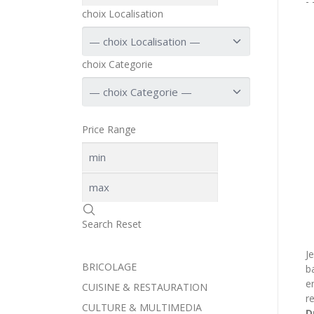
-
choix Localisation
choix Categorie
Price Range
Search
Reset
J
BRICOLAGE
b
e
CUISINE & RESTAURATION
r
CULTURE & MULTIMEDIA
D