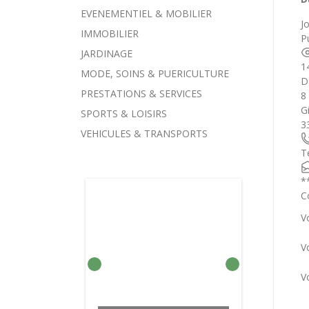
EVENEMENTIEL & MOBILIER
J
IMMOBILIER
Pu
JARDINAGE
1
MODE, SOINS & PUERICULTURE
D
PRESTATIONS & SERVICES
8
G
SPORTS & LOISIRS
3
VEHICULES & TRANSPORTS
T
*
C
V
V
V
BARRES DE TOIT À FIXER
BARRE DE TOIT
VOITURE MONOSPACE
COMPRESSEUR DE
ADAPTABLE SUR
SUR BARRES
CHARGEUR