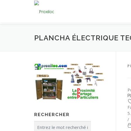
Aller
au
contenu
PLANCHA ÉLECTRIQUE T
P
P
P
F
5
RECHERCHER
/