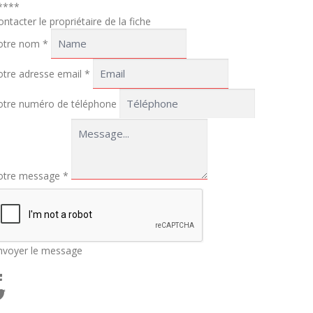
****
ontacter le propriétaire de la fiche
otre nom
*
otre adresse email
*
otre numéro de téléphone
otre message
*
nvoyer le message