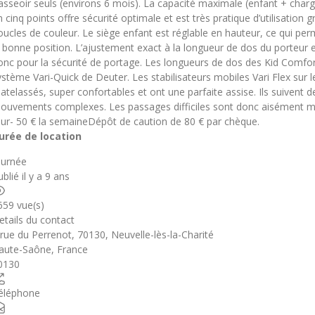
’asseoir seuls (environs 6 mois). La capacité maximale (enfant + charge
n cinq points offre sécurité optimale et est très pratique d’utilisation
oucles de couleur. Le siège enfant est réglable en hauteur, ce qui perm
a bonne position. L’ajustement exact à la longueur de dos du porteur es
onc pour la sécurité de portage. Les longueurs de dos des Kid Comfort
ystème Vari-Quick de Deuter. Les stabilisateurs mobiles Vari Flex su
atelassés, super confortables et ont une parfaite assise. Ils suivent
ouvements complexes. Les passages difficiles sont donc aisément maît
our- 50 € la semaineDépôt de caution de 80 € par chèque.
urée de location
ournée
blié il y a 9 ans
659 vue(s)
etails du contact
 rue du Perrenot, 70130, Neuvelle-lès-la-Charité
aute-Saône
,
France
0130
éléphone