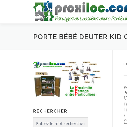
Aller
au
contenu
PORTE BÉBÉ DEUTER KID 
P
P
P
F
1
RECHERCHER
/