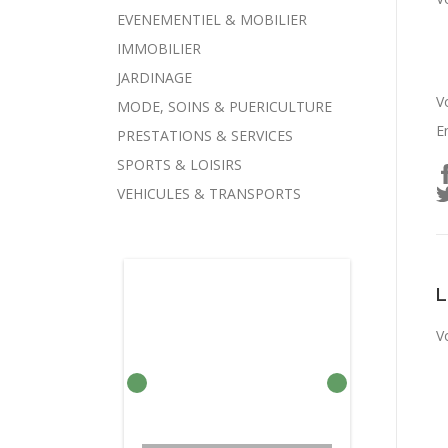
EVENEMENTIEL & MOBILIER
IMMOBILIER
JARDINAGE
V
MODE, SOINS & PUERICULTURE
E
PRESTATIONS & SERVICES
SPORTS & LOISIRS
VEHICULES & TRANSPORTS
V
BARRES DE TOIT À FIXER
BARRE DE TOIT
VOITURE MONOSPACE
COMPRESSEUR DE
ADAPTABLE SUR
SUR BARRES
CHARGEUR