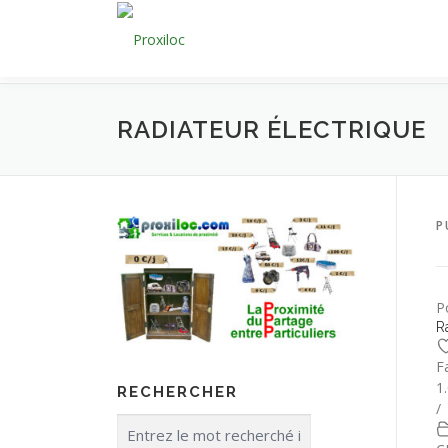
Aller
au
contenu
RADIATEUR ÉLECTRIQUE
P
P
R
F
1
RECHERCHER
/