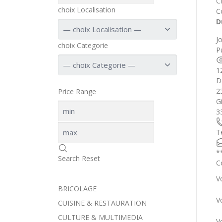
C
choix Localisation
C
D
J
choix Categorie
Pu
1
D
2
Price Range
G
3
T
*
Search
Reset
C
V
BRICOLAGE
V
CUISINE & RESTAURATION
CULTURE & MULTIMEDIA
V