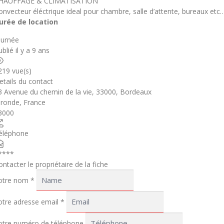
HAUFFAGE & CLIMATISATION
onvecteur éléctrique ideal pour chambre, salle d’attente, bureaux etc…
urée de location
ournée
blié il y a 9 ans
219 vue(s)
etails du contact
3 Avenue du chemin de la vie, 33000, Bordeaux
ironde
,
France
3000
éléphone
****
ontacter le propriétaire de la fiche
otre nom
*
otre adresse email
*
otre numéro de téléphone