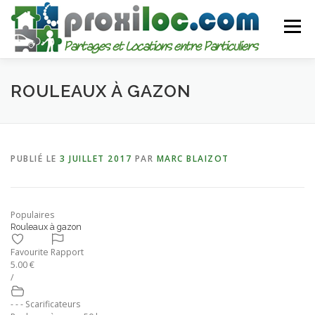
Aller
au
Menu
contenu
CATEGORIES
AJOUTER UNE ANNONCE
ROULEAUX À GAZON
MON COMPTE
PUBLIÉ LE
3 JUILLET 2017
PAR
MARC BLAIZOT
Populaires
Rouleaux à gazon
Favourite
Rapport
5.00 €
/
- - - Scarificateurs