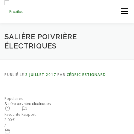
Aller
au
Menu
contenu
CATEGORIES
AJOUTER UNE ANNONCE
SALIÈRE POIVRIÈRE
ÉLECTRIQUES
MON COMPTE
PUBLIÉ LE
3 JUILLET 2017
PAR
CÉDRIC ESTIGNARD
Populaires
Salière poivrière électriques
Favourite
Rapport
3.00 €
/