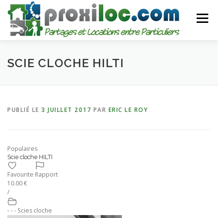
Aller
au
Menu
contenu
CATEGORIES
AJOUTER UNE ANNONCE
SCIE CLOCHE HILTI
MON COMPTE
PUBLIÉ LE
3 JUILLET 2017
PAR
ERIC LE ROY
Populaires
Scie cloche HILTI
Favourite
Rapport
10.00 €
/
- - - Scies cloche