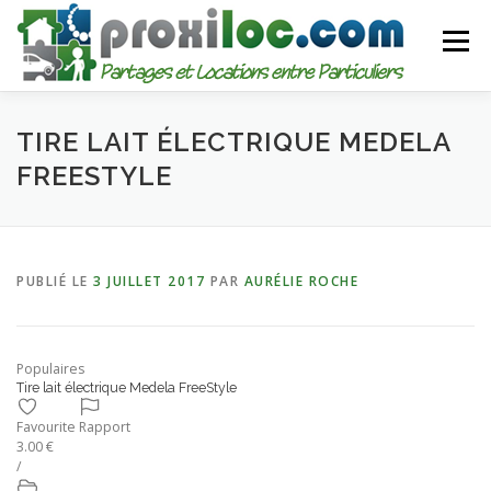
Aller
au
Menu
contenu
CATEGORIES
AJOUTER UNE ANNONCE
TIRE LAIT ÉLECTRIQUE MEDELA
FREESTYLE
MON COMPTE
PUBLIÉ LE
3 JUILLET 2017
PAR
AURÉLIE ROCHE
Populaires
Tire lait électrique Medela FreeStyle
Favourite
Rapport
3.00 €
/