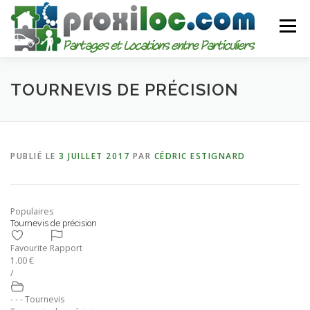
Aller
au
Menu
contenu
CATEGORIES
AJOUTER UNE ANNONCE
TOURNEVIS DE PRÉCISION
MON COMPTE
PUBLIÉ LE
3 JUILLET 2017
PAR
CÉDRIC ESTIGNARD
Populaires
Tournevis de précision
Favourite
Rapport
1.00 €
/
- - - Tournevis