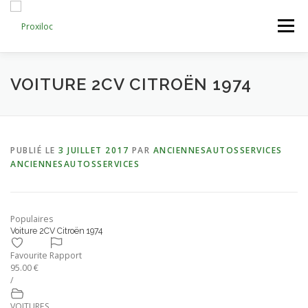
Aller
au
Menu
contenu
CATEGORIES
AJOUTER UNE ANNONCE
VOITURE 2CV CITROËN 1974
MON COMPTE
PUBLIÉ LE
3 JUILLET 2017
PAR
ANCIENNESAUTOSSERVICES
ANCIENNESAUTOSSERVICES
Populaires
Voiture 2CV Citroën 1974
Favourite
Rapport
95.00 €
/
VOITURES