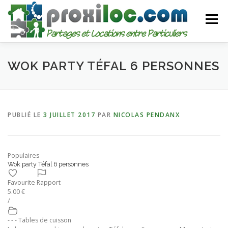
Aller
au
Menu
contenu
CATEGORIES
AJOUTER UNE ANNONCE
WOK PARTY TÉFAL 6 PERSONNES
MON COMPTE
PUBLIÉ LE
3 JUILLET 2017
PAR
NICOLAS PENDANX
Populaires
Wok party Téfal 6 personnes
Favourite
Rapport
5.00 €
/
- - - Tables de cuisson