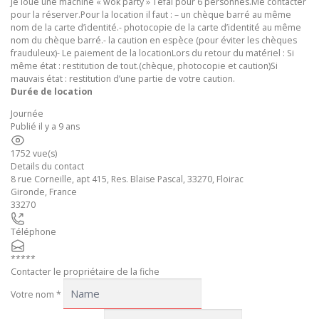
Je loue une machine « wok party » Téfal pour 6 personnes.Me contacter
pour la réserver.Pour la location il faut : – un chèque barré au même
nom de la carte d’identité.- photocopie de la carte d’identité au même
nom du chèque barré.- la caution en espèce (pour éviter les chèques
frauduleux)- Le paiement de la locationLors du retour du matériel : Si
même état : restitution de tout.(chèque, photocopie et caution)Si
mauvais état : restitution d’une partie de votre caution.
Durée de location
Journée
Publié il y a 9 ans
1752 vue(s)
Details du contact
8 rue Corneille, apt 415, Res. Blaise Pascal, 33270, Floirac
Gironde
,
France
33270
Téléphone
*****
Contacter le propriétaire de la fiche
Votre nom
*